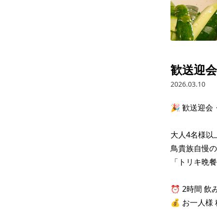
歓送迎
2026.03.10
🎉 歓送迎会
大人4名様以
鳥貴族自慢の
「トリキ晩餐
⏰ 2時間 飲
💰 お一人様 税