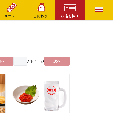
メニュー
こだわり
お店を探す
/
1
ページ
前へ
次へ