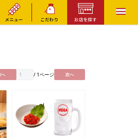
メニュー
こだわり
お店を探す
/
1
ページ
前へ
次へ