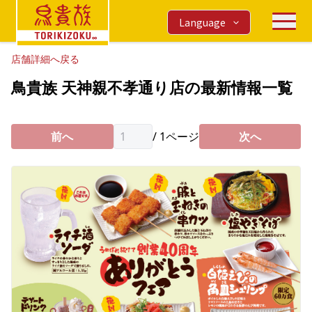
Language
店舗詳細へ戻る
鳥貴族 天神親不孝通り店の最新情報一覧
前へ
/
1
ページ
次へ