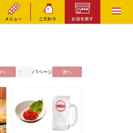
メニュー
こだわり
お店を探す
/
1
ページ
前へ
次へ