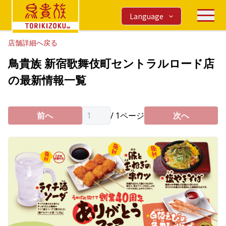
Language
店舗詳細へ戻る
鳥貴族 新宿歌舞伎町セントラルロード店
の最新情報一覧
前へ
/
1
ページ
次へ