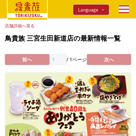
Language
店舗詳細へ戻る
鳥貴族 三宮生田新道店の最新情報一覧
前へ
/
1
ページ
次へ